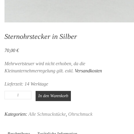
Sternohrstecker in Silber
70,00
€
Mehrwertsteuer wird nicht erhoben, da die
Kleinunternehmerregelung gilt.
exkl.
Versandkosten
Lieferzeit:
14 Werktage
Sternohrstecker
In den Warenkorb
in
Silber
Kategorien:
Alle Schmuckstücke
,
Ohrschmuck
Menge
Beschreibung
Zusätzliche Information