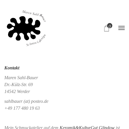
0
Kontakt
Maren Sahl-Bauer
Dr.-Külz-Str. 69
14542 Werder
sahlbauer (at) posteo.de
+49 177 480 19 63
Mein Schmuckatelier auf dem
Keramik&KulturGut Glindow
ist